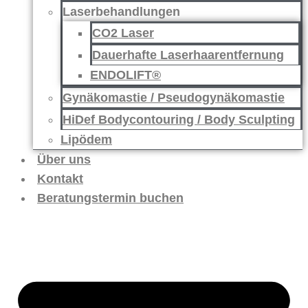
Laserbehandlungen
CO2 Laser
Dauerhafte Laserhaarentfernung
ENDOLIFT®
Gynäkomastie / Pseudogynäkomastie
HiDef Bodycontouring / Body Sculpting
Lipödem
Über uns
Kontakt
Beratungstermin buchen