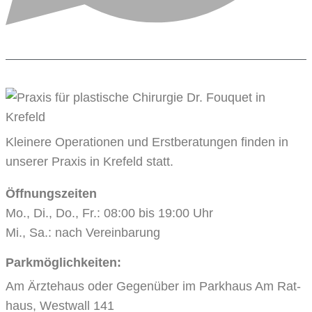
Klei­ne­re Ope­ra­tio­nen und Erst­be­ra­tun­gen fin­den in
unse­rer Pra­xis in Kre­feld statt.
Öff­nungs­zei­ten
Mo., Di., Do., Fr.: 08:00 bis 19:00 Uhr
Mi., Sa.: nach Vereinbarung
Parkmöglichkeiten:
Am Ärz­te­haus oder Gegen­über im Park­haus Am Rat­
haus, West­wall 141