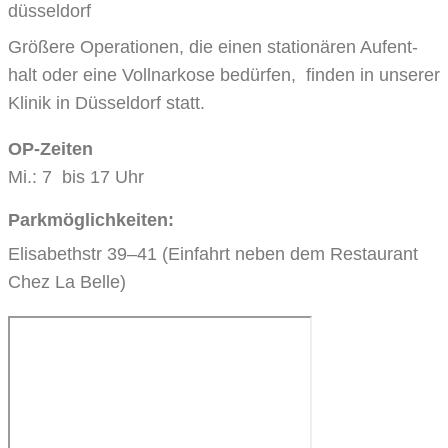
Grö­ße­re Ope­ra­tio­nen, die einen sta­tio­nä­ren Auf­ent­
halt oder eine Voll­nar­ko­se bedür­fen, fin­den in unse­rer
Kli­nik in Düs­sel­dorf statt.
OP-Zei­ten
Mi.: 7 bis 17 Uhr
Parkmöglichkeiten:
Eli­sa­bethstr 39–41 (Ein­fahrt neben dem Restau­rant
Chez La Belle)